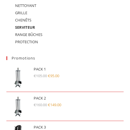
NETTOYANT
GRILLE
CHENÊTS
SERVITEUR
RANGE BÛCHES
PROTECTION
Promotions
PACK 1
€
105.00
Le
€
95.00
Le
prix
prix
initial
actuel
était :
est :
PACK 2
€
160.00
€105.00.
Le
€
149.00
€95.00.
Le
prix
prix
initial
actuel
était :
est :
PACK 3