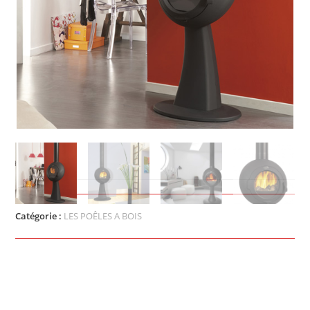
GALAY
Catégorie :
LES POÊLES A BOIS
Puissance :
7 KW
Bûches
: 45 cm
Dimensions
:H 113 x L 63 x P 45 cm