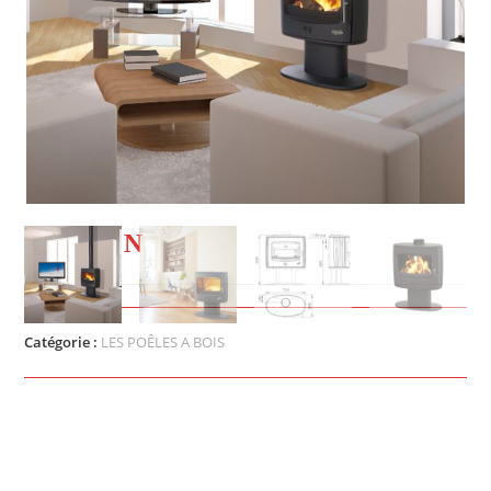
CLISSON
Catégorie :
LES POÊLES A BOIS
Ce poêle à bois vous offre une superbe vision de la
flamme
Puissance :
8 KW