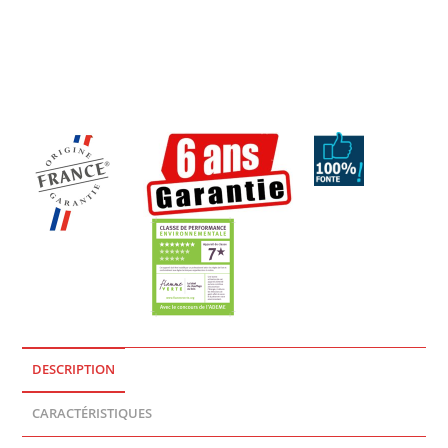
Bûches
: 50 cm
Dimensions
:H 90 x L 72 x P 40,2 cm
Classe énergétique
: A
Flamme verte 7 étoiles
DESCRIPTION
CARACTÉRISTIQUES