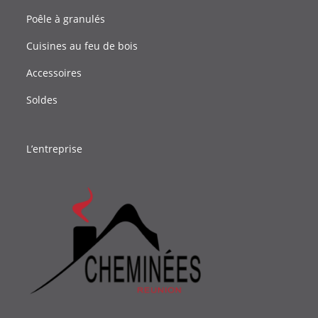
Poêle à granulés
Cuisines au feu de bois
Accessoires
Soldes
L’entreprise