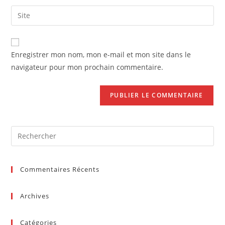
username
email
Saisir
to
address
l’URL
comment
to
de
comment
votre
Enregistrer mon nom, mon e-mail et mon site dans le
site
navigateur pour mon prochain commentaire.
(facultatif)
Pre
Es
to
Commentaires Récents
clo
the
sea
Archives
pan
Catégories