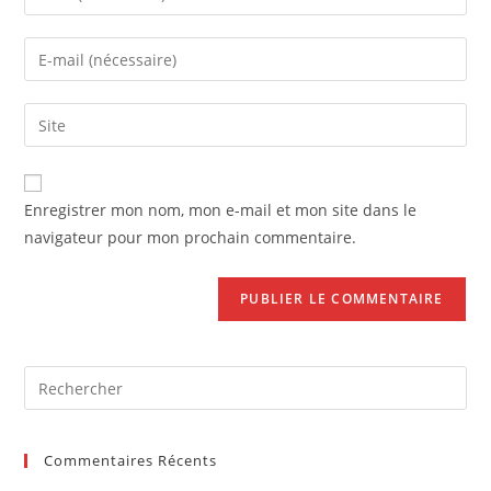
your
name
Enter
or
your
username
email
Saisir
to
address
l’URL
comment
to
de
comment
votre
Enregistrer mon nom, mon e-mail et mon site dans le
site
navigateur pour mon prochain commentaire.
(facultatif)
Pre
Es
to
Commentaires Récents
clo
the