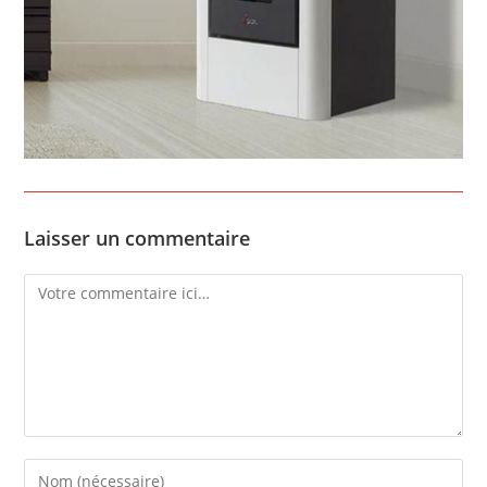
Laisser un commentaire
Comment
Enter