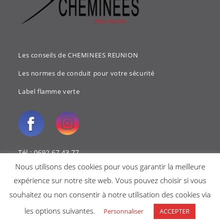
Les conseils de CHEMINEES REUNION
Les normes de conduit pour votre sécurité
Label flamme verte
Tél : 0692 67 43 77
Nous utilisons des cookies pour vous garantir la meilleure
Mail : cheminees.reunion@gmail.com
expérience sur notre site web. Vous pouvez choisir si vous
souhaitez ou non consentir à notre utilisation des cookies via
les options suivantes.
Personnaliser
ACCEPTER
Copyright 2018 - Cheminées reunion -
Mentions légales
-
Politique de