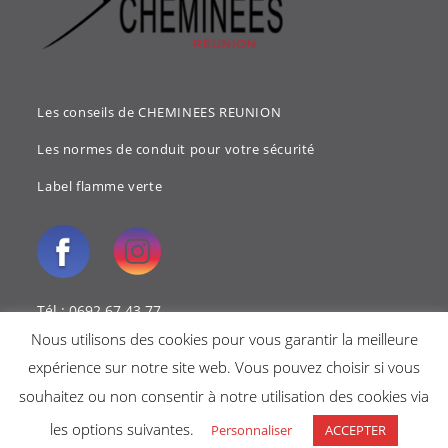
Les conseils de CHEMINEES REUNION
Les normes de conduit pour votre sécurité
Label flamme verte
Tél : 0692 67 43 77
Nous utilisons des cookies pour vous garantir la meilleure
Mail : cheminees.reunion@gmail.com
expérience sur notre site web. Vous pouvez choisir si vous
souhaitez ou non consentir à notre utilisation des cookies via
les options suivantes.
Personnaliser
ACCEPTER
Copyright 2018 - Cheminées reunion -
Mentions légales
-
Politique de