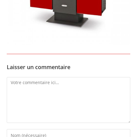
Laisser un commentaire
Comment
Enter