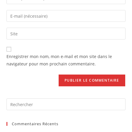
your
name
Enter
or
your
username
email
Saisir
to
address
l’URL
comment
to
de
comment
votre
Enregistrer mon nom, mon e-mail et mon site dans le
site
navigateur pour mon prochain commentaire.
(facultatif)
Pre
Es
to
Commentaires Récents
clo
the