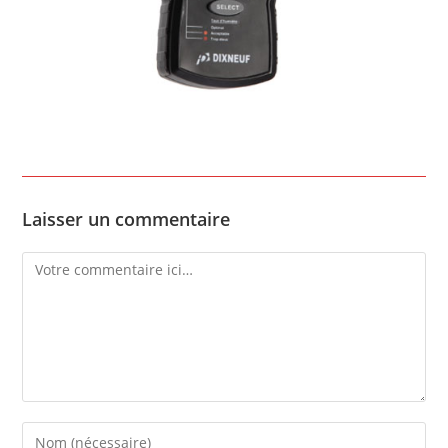
Laisser un commentaire
Comment
Enter