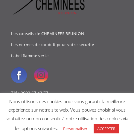
Les conseils de CHEMINEES REUNION
Les normes de conduit pour votre sécurité
Label flamme verte
Tél : 0692 67 43 77
Nous utilisons des cookies pour vous garantir la meilleure
Mail : cheminees.reunion@gmail.com
expérience sur notre site web. Vous pouvez choisir si vous
souhaitez ou non consentir à notre utilisation des cookies via
les options suivantes.
Personnaliser
ACCEPTER
Copyright 2018 - Cheminées reunion -
Mentions légales
-
Politique de