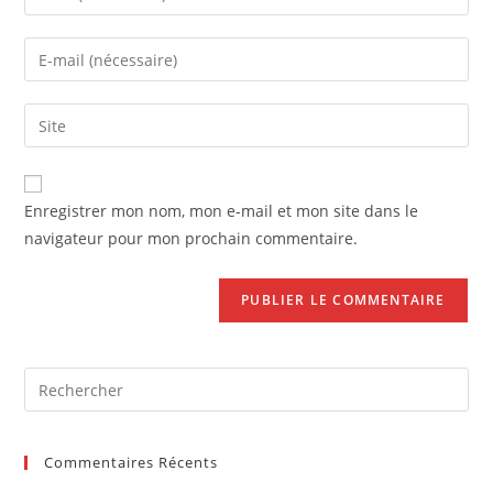
your
name
Enter
or
your
username
email
Saisir
to
address
l’URL
comment
to
de
comment
votre
Enregistrer mon nom, mon e-mail et mon site dans le
site
navigateur pour mon prochain commentaire.
(facultatif)
Pre
Es
to
Commentaires Récents
clo
the