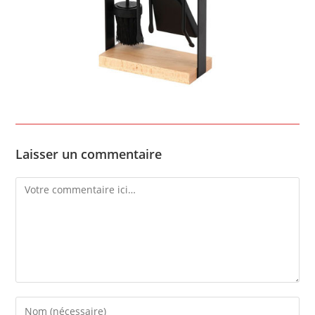
Laisser un commentaire
Comment
Enter