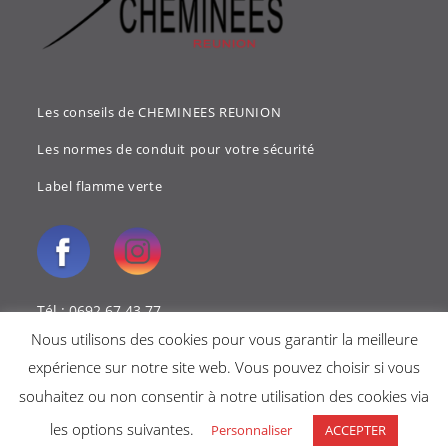
Les conseils de CHEMINEES REUNION
Les normes de conduit pour votre sécurité
Label flamme verte
Tél : 0692 67 43 77
Nous utilisons des cookies pour vous garantir la meilleure
Mail : cheminees.reunion@gmail.com
expérience sur notre site web. Vous pouvez choisir si vous
souhaitez ou non consentir à notre utilisation des cookies via
les options suivantes.
Personnaliser
ACCEPTER
Copyright 2018 - Cheminées reunion -
Mentions légales
-
Politique de