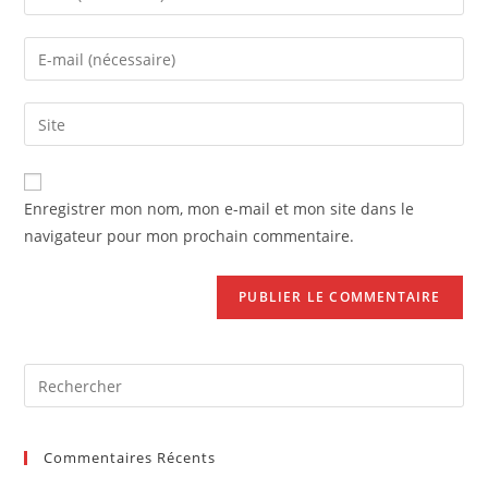
your
name
Enter
or
your
username
email
Saisir
to
address
l’URL
comment
to
de
comment
votre
Enregistrer mon nom, mon e-mail et mon site dans le
site
navigateur pour mon prochain commentaire.
(facultatif)
Pre
Es
to
Commentaires Récents
clo
the