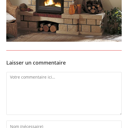
Laisser un commentaire
Comment
Enter