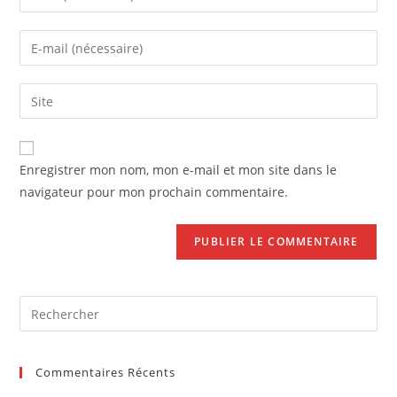
your
name
Enter
or
your
username
email
Saisir
to
address
l’URL
comment
to
de
comment
votre
Enregistrer mon nom, mon e-mail et mon site dans le
site
navigateur pour mon prochain commentaire.
(facultatif)
Pre
Es
to
Commentaires Récents
clo
the