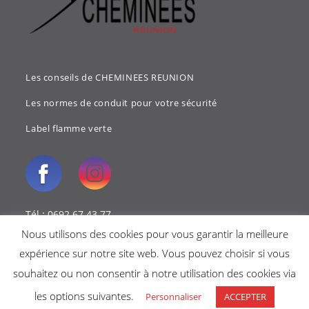
Les conseils de CHEMINEES REUNION
Les normes de conduit pour votre sécurité
Label flamme verte
Tél : 0692 67 43 77
Nous utilisons des cookies pour vous garantir la meilleure
Mail : cheminees.reunion@gmail.com
expérience sur notre site web. Vous pouvez choisir si vous
souhaitez ou non consentir à notre utilisation des cookies via
les options suivantes.
Personnaliser
ACCEPTER
Copyright 2018 - Cheminées reunion -
Mentions légales
-
Politique de