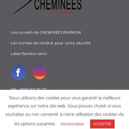
Les conseils de CHEMINEES REUNION
Les normes de conduit pour votre sécurité
Label flamme verte
Tél : 0692 67 43 77
Nous utilisons des cookies pour vous garantir la meilleure
Mail : cheminees.reunion@gmail.com
expérience sur notre site web. Vous pouvez choisir si vous
souhaitez ou non consentir à notre utilisation des cookies via
les options suivantes.
Personnaliser
ACCEPTER
Copyright 2018 - Cheminées reunion -
Mentions légales
-
Politique de