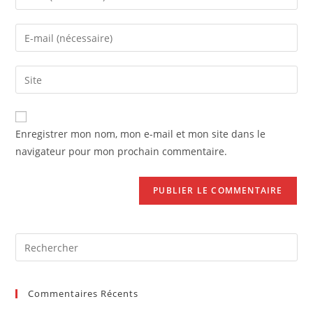
your
name
Enter
or
your
username
email
Saisir
to
address
l’URL
comment
to
de
comment
votre
Enregistrer mon nom, mon e-mail et mon site dans le
site
navigateur pour mon prochain commentaire.
(facultatif)
Pre
Es
to
Commentaires Récents
clo
the