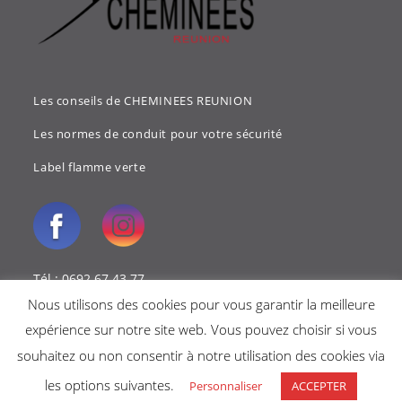
Les conseils de CHEMINEES REUNION
Les normes de conduit pour votre sécurité
Label flamme verte
Tél : 0692 67 43 77
Nous utilisons des cookies pour vous garantir la meilleure
Mail : cheminees.reunion@gmail.com
expérience sur notre site web. Vous pouvez choisir si vous
souhaitez ou non consentir à notre utilisation des cookies via
les options suivantes.
Personnaliser
ACCEPTER
Copyright 2018 - Cheminées reunion -
Mentions légales
-
Politique de