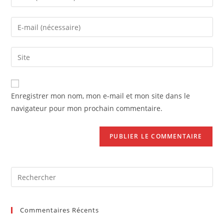
your
name
Enter
or
your
username
email
Saisir
to
address
l’URL
comment
to
de
comment
votre
Enregistrer mon nom, mon e-mail et mon site dans le
site
navigateur pour mon prochain commentaire.
(facultatif)
Pre
Es
to
Commentaires Récents
clo
the