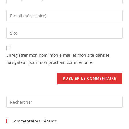
your
name
Enter
or
your
username
email
Saisir
to
address
l’URL
comment
to
de
comment
votre
Enregistrer mon nom, mon e-mail et mon site dans le
site
navigateur pour mon prochain commentaire.
(facultatif)
Pre
Es
to
Commentaires Récents
clo
the