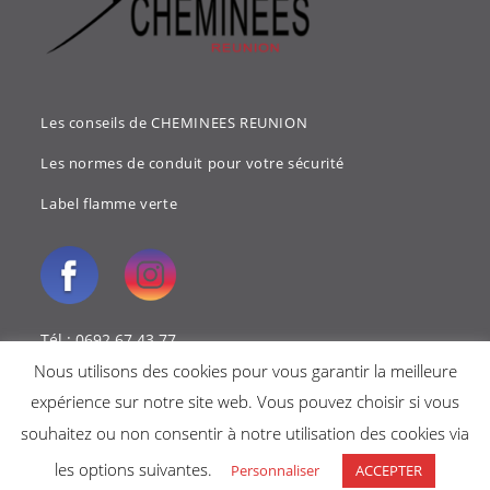
Les conseils de CHEMINEES REUNION
Les normes de conduit pour votre sécurité
Label flamme verte
Tél : 0692 67 43 77
Nous utilisons des cookies pour vous garantir la meilleure
Mail : cheminees.reunion@gmail.com
expérience sur notre site web. Vous pouvez choisir si vous
souhaitez ou non consentir à notre utilisation des cookies via
les options suivantes.
Personnaliser
ACCEPTER
Copyright 2018 - Cheminées reunion -
Mentions légales
-
Politique de