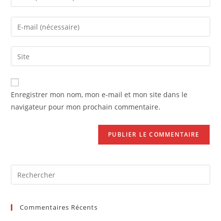
your
name
Enter
or
your
username
email
Saisir
to
address
l’URL
comment
to
de
comment
votre
Enregistrer mon nom, mon e-mail et mon site dans le
site
navigateur pour mon prochain commentaire.
(facultatif)
Pre
Es
to
Commentaires Récents
clo
the