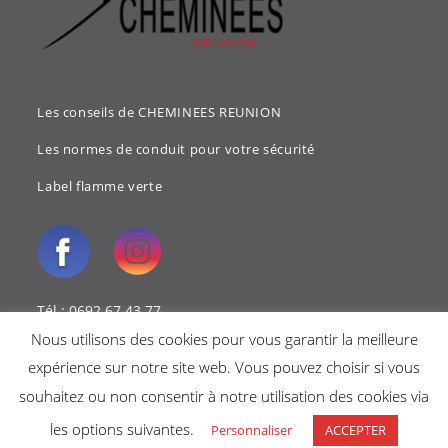
Les conseils de CHEMINEES REUNION
Les normes de conduit pour votre sécurité
Label flamme verte
Tél : 0692 67 43 77
Nous utilisons des cookies pour vous garantir la meilleure
Mail : cheminees.reunion@gmail.com
expérience sur notre site web. Vous pouvez choisir si vous
souhaitez ou non consentir à notre utilisation des cookies via
les options suivantes.
Personnaliser
ACCEPTER
Copyright 2018 - Cheminées reunion -
Mentions légales
-
Politique de