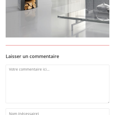
Laisser un commentaire
Comment
Enter